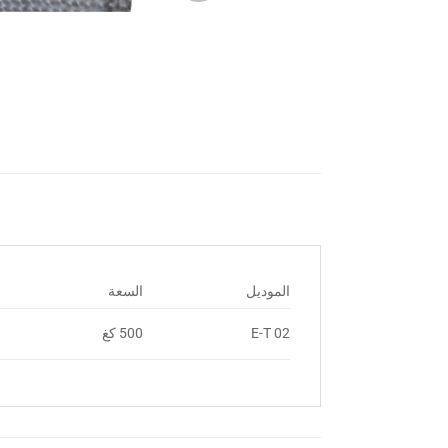
الموديل
السعة
E-T 02
500 كغ