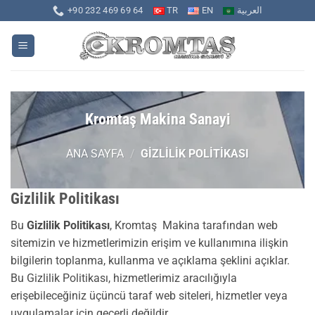
İçeriğe
+90 232 469 69 64
TR
EN
العربية
atla
Kromtaş Makina Sanayi
ANA SAYFA
/
GIZLILIK POLITIKASI
Gizlilik Politikası
Bu
Gizlilik Politikası
, Kromtaş
Makina tarafından web
sitemizin ve hizmetlerimizin erişim ve kullanımına ilişkin
bilgilerin toplanma, kullanma ve açıklama şeklini açıklar.
Bu Gizlilik Politikası, hizmetlerimiz aracılığıyla
erişebileceğiniz üçüncü taraf web siteleri, hizmetler veya
uygulamalar için geçerli değildir.