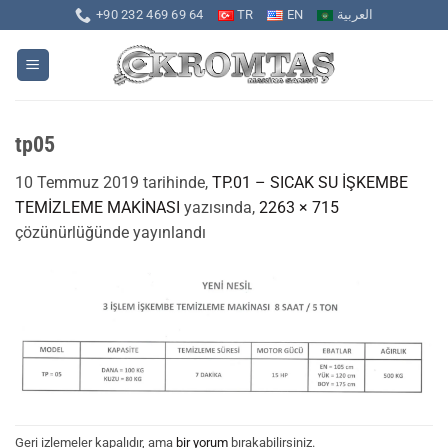
İçeriğe
+90 232 469 69 64
TR
EN
العربية
atla
tp05
10 Temmuz 2019
tarihinde,
TP.01 – SICAK SU İŞKEMBE
TEMİZLEME MAKİNASI
yazısında,
2263 × 715
çözünürlüğünde yayınlandı
Geri izlemeler kapalıdır, ama
bir yorum
bırakabilirsiniz.