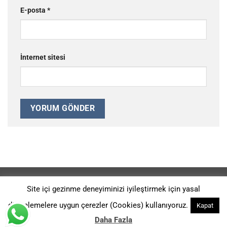
E-posta
*
İnternet sitesi
REFERANSLAR
GIZLILIK POLITIKASI
HAKKIMIZDA
Site içi gezinme deneyiminizi iyileştirmek için yasal
Ürünlerimiz 2014-G-113914 ve 2014-G-126526 Patent Numaraları
düzenlemelere uygun çerezler (Cookies) kullanıyoruz.
Kapat
İle KORUNMAKTADIR. Copyright 2026 ©
Kromtaş Makina Sanayi -
Digital Agency: A Sound Fiction
Daha Fazla