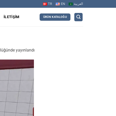
TR
EN
العربية
R
İLETIŞIM
ÜRÜN KATALOĞU
lüğünde yayınlandı