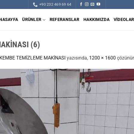
+90 232 469 69 64
NASAYFA
ÜRÜNLER
REFERANSLAR
HAKKIMIZDA
VIDEOLA
AKİNASI (6)
İŞKEMBE TEMİZLEME MAKİNASI
yazısında,
1200 × 1600
çözünür