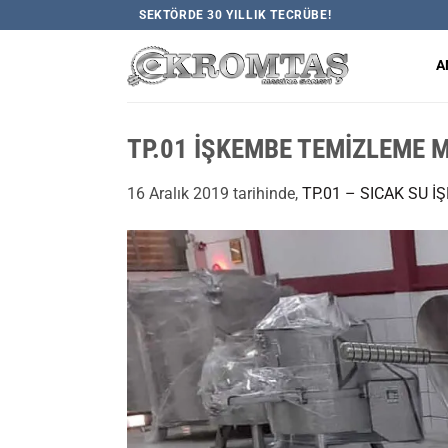
İçeriğe
SEKTÖRDE 30 YILLIK TECRÜBE!
atla
A
TP.01 İŞKEMBE TEMİZLEME M
16 Aralık 2019
tarihinde,
TP.01 – SICAK SU 