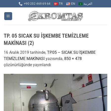
İçeriğe
+90 232 469 69 64
TR
EN
العربية
atla
TP. 05 SICAK SU İŞKEMBE TEMİZLEME
MAKİNASI (2)
16 Aralık 2019
tarihinde,
TP.05 – SICAK SU İŞKEMBE
TEMİZLEME MAKİNASI
yazısında,
850 × 478
çözünürlüğünde yayınlandı