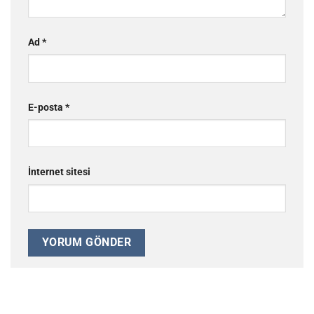
Ad
*
E-posta
*
İnternet sitesi