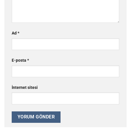
Ad
*
E-posta
*
İnternet sitesi