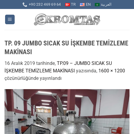
İçeriğe
+90 232 469 69 64
TR
EN
العربية
atla
TP. 09 JUMBO SICAK SU İŞKEMBE TEMİZLEME
MAKİNASI
16 Aralık 2019
tarihinde,
TP.09 – JUMBO SICAK SU
İŞKEMBE TEMİZLEME MAKİNASI
yazısında,
1600 × 1200
çözünürlüğünde yayınlandı