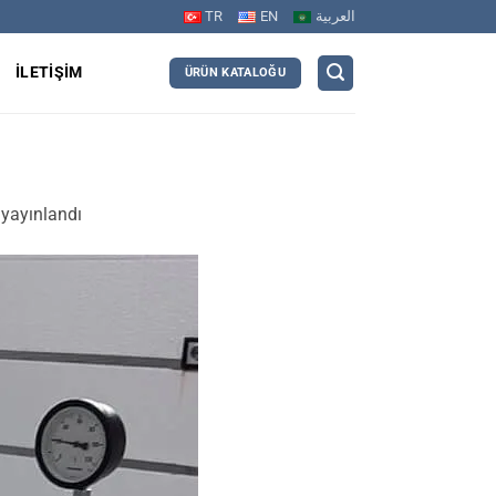
TR
EN
العربية
R
İLETIŞIM
ÜRÜN KATALOĞU
yayınlandı