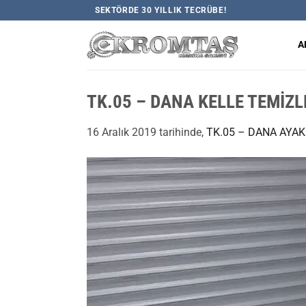
İçeriğe
SEKTÖRDE 30 YILLIK TECRÜBE!
atla
A
TK.05 – DANA KELLE TEMİZL
16 Aralık 2019
tarihinde,
TK.05 – DANA AYA