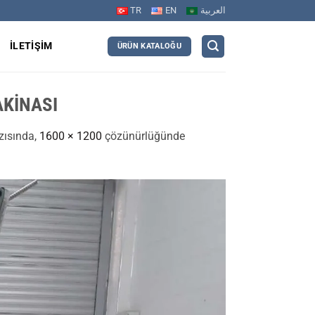
TR
EN
العربية
R
İLETIŞIM
ÜRÜN KATALOĞU
AKİNASI
zısında,
1600 × 1200
çözünürlüğünde