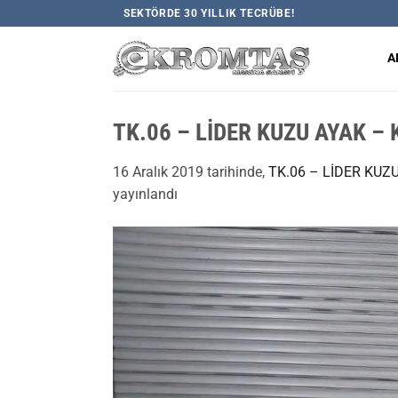
İçeriğe
SEKTÖRDE 30 YILLIK TECRÜBE!
atla
A
TK.06 – LİDER KUZU AYAK –
16 Aralık 2019
tarihinde,
TK.06 – LİDER KUZ
yayınlandı