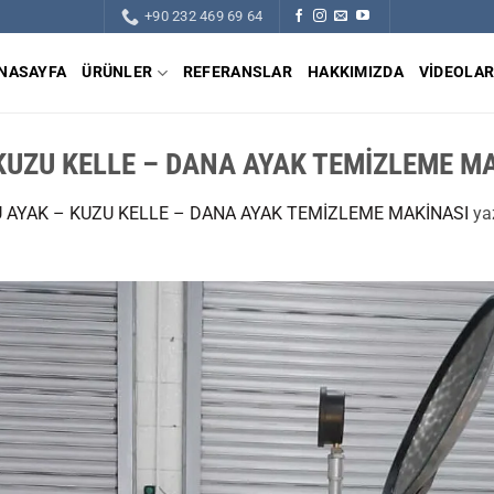
+90 232 469 69 64
NASAYFA
ÜRÜNLER
REFERANSLAR
HAKKIMIZDA
VIDEOLA
 KUZU KELLE – DANA AYAK TEMİZLEME M
U AYAK – KUZU KELLE – DANA AYAK TEMİZLEME MAKİNASI
ya