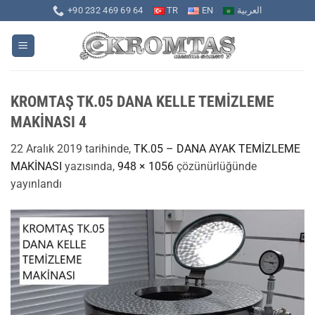
İçeriğe
+90 232 469 69 64
TR
EN
العربية
atla
KROMTAŞ TK.05 DANA KELLE TEMİZLEME
MAKİNASI 4
22 Aralık 2019
tarihinde,
TK.05 – DANA AYAK TEMİZLEME
MAKİNASI
yazısında,
948 × 1056
çözünürlüğünde
yayınlandı