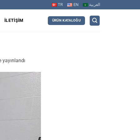
TR
EN
العربية
R
İLETIŞIM
ÜRÜN KATALOĞU
 yayınlandı