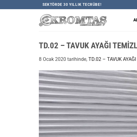
İçeriğe
SEKTÖRDE 30 YILLIK TECRÜBE!
atla
A
TD.02 – TAVUK AYAĞI TEMİZ
8 Ocak 2020
tarihinde,
TD.02 – TAVUK AYAĞ