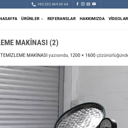
+90 232 469 69 64
NASAYFA
ÜRÜNLER
REFERANSLAR
HAKKIMIZDA
VIDEOLA
LEME MAKİNASI (2)
I TEMİZLEME MAKİNASI
yazısında,
1200 × 1600
çözünürlüğünde