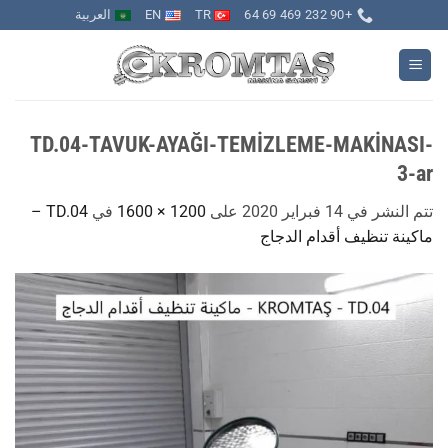
خطي
+90 232 469 69 64
TR
EN
العربية
لمحتوى
TD.04-TAVUK-AYAĞI-TEMİZLEME-MAKİNASI-
3-ar
تتم النشر في
14 فبراير 2020
على
1200 × 1600
في
TD.04 –
ماكينة تنظيف أقدام الدجاج