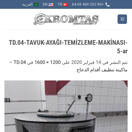
خطي
+90 232 469 69 64
TR
EN
العربية
لمحتوى
TD.04-TAVUK-AYAĞI-TEMİZLEME-MAKİNASI-
5-ar
تتم النشر في
14 فبراير 2020
على
1200 × 1600
في
TD.04 –
ماكينة تنظيف أقدام الدجاج