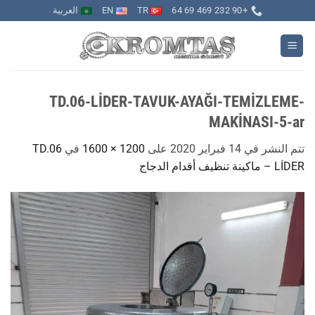
خطي
+90 232 469 69 64
TR
EN
العربية
لمحتوى
TD.06-LİDER-TAVUK-AYAĞI-TEMİZLEME-
MAKİNASI-5-ar
تتم النشر في
14 فبراير 2020
على
1200 × 1600
في
TD.06
LİDER – ماكينة تنظيف أقدام الدجاج