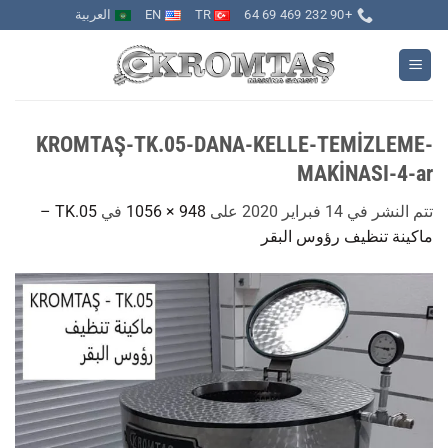
خطي
+90 232 469 69 64
TR
EN
العربية
لمحتوى
KROMTAŞ-TK.05-DANA-KELLE-TEMİZLEME-
MAKİNASI-4-ar
تتم النشر في
14 فبراير 2020
على
948 × 1056
في
TK.05 –
ماكينة تنظيف رؤوس البقر