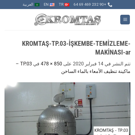
خطي
+90 232 469 69 64
TR
EN
العربية
لمحتوى
KROMTAŞ-TP.03-İŞKEMBE-TEMİZLEME-
MAKİNASI-ar
تتم النشر في
14 فبراير 2020
على
850 × 478
في
TP.03 –
ماكينة تنظيف الأمعاء بالماء الساخن