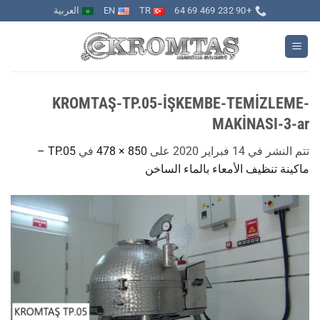
خطي
+90 232 469 69 64
TR
EN
العربية
لمحتوى
KROMTAŞ-TP.05-İŞKEMBE-TEMİZLEME-
MAKİNASI-3-ar
تتم النشر في
14 فبراير 2020
على
850 × 478
في
TP.05 –
ماكينة تنظيف الأمعاء بالماء الساخن