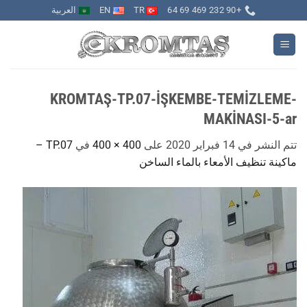
خطي
+90 232 469 69 64
TR
EN
العربية
لمحتوى
KROMTAŞ-TP.07-İŞKEMBE-TEMİZLEME-
MAKİNASI-5-ar
تتم النشر في
14 فبراير 2020
على
400 × 400
في
TP.07 –
ماكينة تنظيف الأمعاء بالماء الساخن