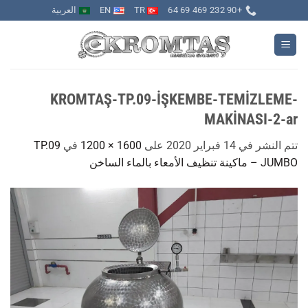
خطي
+90 232 469 69 64
TR
EN
العربية
لمحتوى
KROMTAŞ-TP.09-İŞKEMBE-TEMİZLEME-
MAKİNASI-2-ar
تتم النشر في
14 فبراير 2020
على
1600 × 1200
في
TP.09
JUMBO – ماكينة تنظيف الأمعاء بالماء الساخن