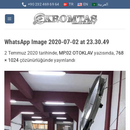
İçeriğe
+90 232 469 69 64
TR
EN
العربية
atla
WhatsApp Image 2020-07-02 at 23.30.49
2 Temmuz 2020
tarihinde,
MP.02 OTOKLAV
yazısında,
768
× 1024
çözünürlüğünde yayınlandı