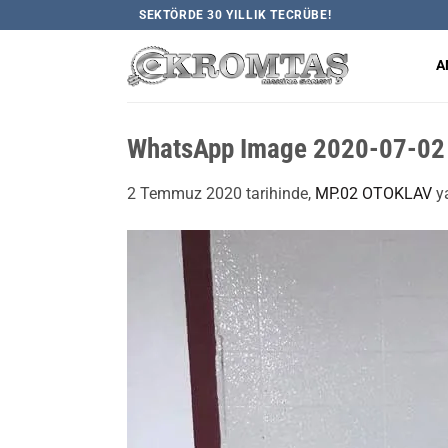
İçeriğe
SEKTÖRDE 30 YILLIK TECRÜBE!
atla
A
WhatsApp Image 2020-07-02 
2 Temmuz 2020
tarihinde,
MP.02 OTOKLAV
ya