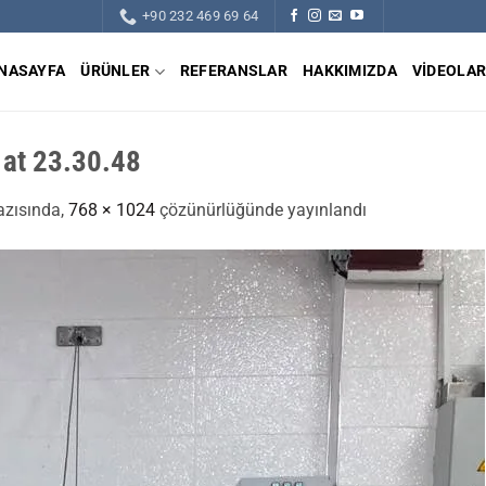
+90 232 469 69 64
NASAYFA
ÜRÜNLER
REFERANSLAR
HAKKIMIZDA
VIDEOLA
at 23.30.48
zısında,
768 × 1024
çözünürlüğünde yayınlandı