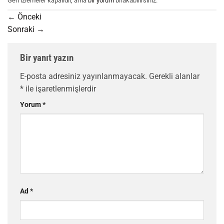
Geri izlemeler kapalıdır, ama
bir yorum
bırakabilirsiniz.
←
Önceki
Sonraki
→
Bir yanıt yazın
E-posta adresiniz yayınlanmayacak.
Gerekli alanlar
*
ile işaretlenmişlerdir
Yorum
*
Ad
*