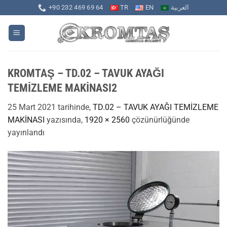
İçeriğe
+90 232 469 69 64
TR
EN
العربية
atla
KROMTAŞ – TD.02 – TAVUK AYAĞI
TEMİZLEME MAKİNASI2
25 Mart 2021
tarihinde,
TD.02 – TAVUK AYAĞI TEMİZLEME
MAKİNASI
yazısında,
1920 × 2560
çözünürlüğünde
yayınlandı