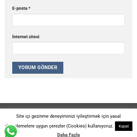
E-posta
*
İnternet sitesi
REFERANSLAR
GIZLILIK POLITIKASI
HAKKIMIZDA
Site içi gezinme deneyiminizi iyileştirmek için yasal
Ürünlerimiz 2014-G-113914 ve 2014-G-126526 Patent Numaraları
düzenlemelere uygun çerezler (Cookies) kullanıyoruz.
Kapat
İle KORUNMAKTADIR. Copyright 2026 ©
Kromtaş Makina Sanayi -
Digital Agency: A Sound Fiction
Daha Fazla