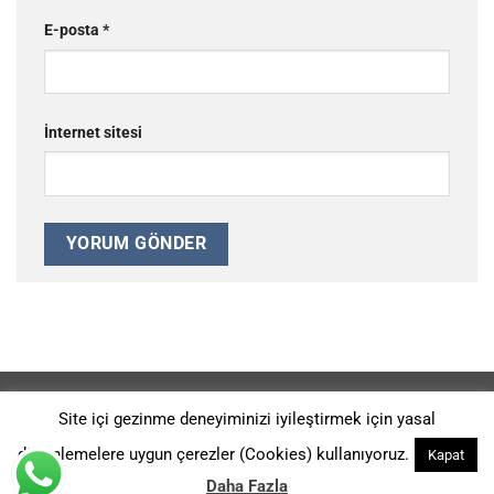
E-posta
*
İnternet sitesi
REFERANSLAR
GIZLILIK POLITIKASI
HAKKIMIZDA
Site içi gezinme deneyiminizi iyileştirmek için yasal
Ürünlerimiz 2014-G-113914 ve 2014-G-126526 Patent Numaraları
düzenlemelere uygun çerezler (Cookies) kullanıyoruz.
Kapat
İle KORUNMAKTADIR. Copyright 2026 ©
Kromtaş Makina Sanayi -
Digital Agency: A Sound Fiction
Daha Fazla