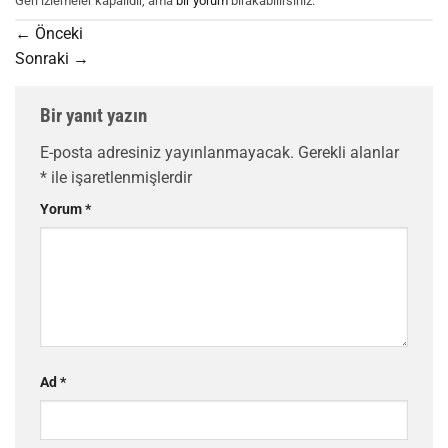
Geri izlemeler kapalıdır, ama
bir yorum
bırakabilirsiniz.
←
Önceki
Sonraki
→
Bir yanıt yazın
E-posta adresiniz yayınlanmayacak.
Gerekli alanlar
*
ile işaretlenmişlerdir
Yorum
*
Ad
*