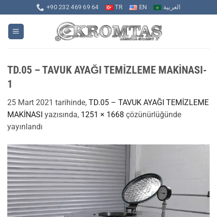
İçeriğe
+90 232 469 69 64
TR
EN
العربية
atla
TD.05 – TAVUK AYAĞI TEMİZLEME MAKİNASI-
1
25 Mart 2021
tarihinde,
TD.05 – TAVUK AYAĞI TEMİZLEME
MAKİNASI
yazısında,
1251 × 1668
çözünürlüğünde
yayınlandı