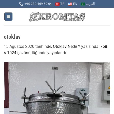
İçeriğe
+90 232 469 69 64
TR
EN
العربية
atla
otoklav
15 Ağustos 2020
tarihinde,
Otoklav Nedir ?
yazısında,
768
× 1024
çözünürlüğünde yayınlandı