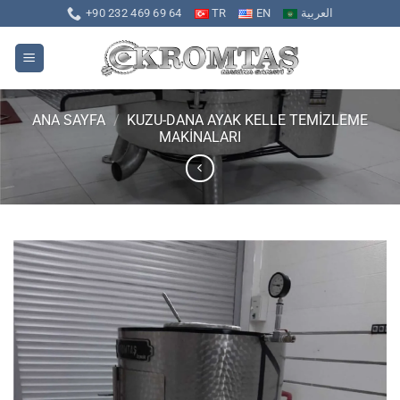
İçeriğe
+90 232 469 69 64
TR
EN
العربية
atla
ANA SAYFA
/
KUZU-DANA AYAK KELLE TEMİZLEME
MAKİNALARI