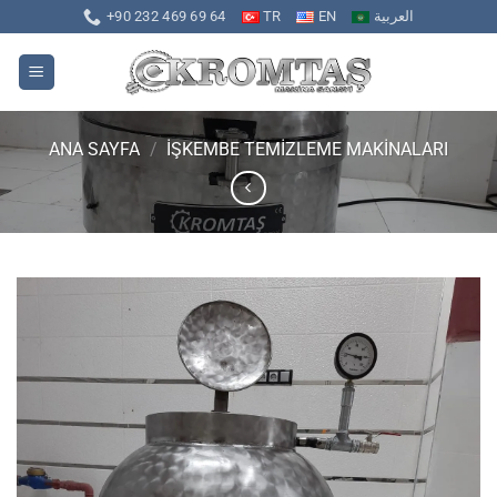
İçeriğe
+90 232 469 69 64
TR
EN
العربية
atla
ANA SAYFA
/
İŞKEMBE TEMİZLEME MAKİNALARI