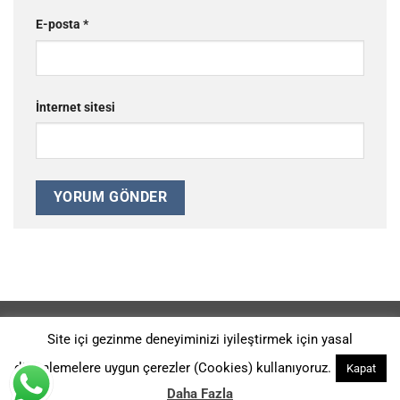
E-posta
*
İnternet sitesi
REFERANSLAR
GIZLILIK POLITIKASI
HAKKIMIZDA
Site içi gezinme deneyiminizi iyileştirmek için yasal
Ürünlerimiz 2014-G-113914 ve 2014-G-126526 Patent Numaraları
düzenlemelere uygun çerezler (Cookies) kullanıyoruz.
Kapat
İle KORUNMAKTADIR. Copyright 2026 ©
Kromtaş Makina Sanayi -
Digital Agency: A Sound Fiction
Daha Fazla