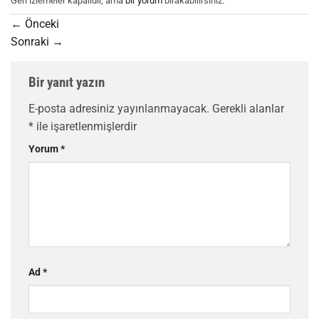
Geri izlemeler kapalıdır, ama
bir yorum
bırakabilirsiniz.
←
Önceki
Sonraki
→
Bir yanıt yazın
E-posta adresiniz yayınlanmayacak.
Gerekli alanlar
*
ile işaretlenmişlerdir
Yorum
*
Ad
*