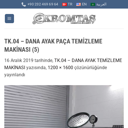
İçeriğe
+90 232 469 69 64
TR
EN
العربية
atla
TK.04 – DANA AYAK PAÇA TEMİZLEME
MAKİNASI (5)
16 Aralık 2019
tarihinde,
TK.04 – DANA AYAK TEMİZLEME
MAKİNASI
yazısında,
1200 × 1600
çözünürlüğünde
yayınlandı