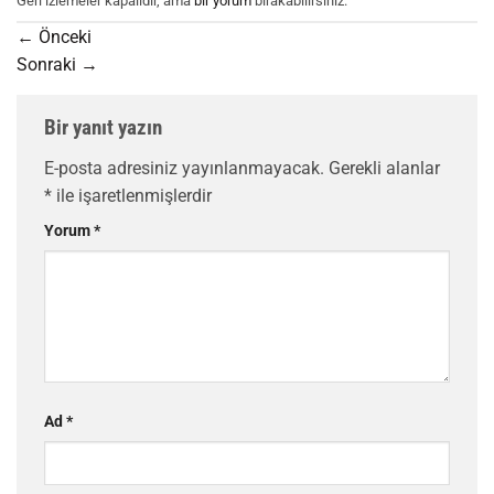
Geri izlemeler kapalıdır, ama
bir yorum
bırakabilirsiniz.
←
Önceki
Sonraki
→
Bir yanıt yazın
E-posta adresiniz yayınlanmayacak.
Gerekli alanlar
*
ile işaretlenmişlerdir
Yorum
*
Ad
*