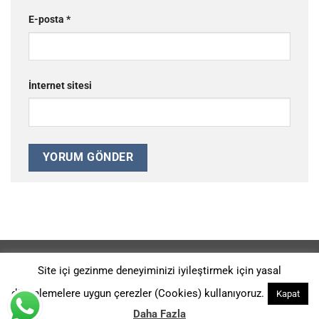
E-posta
*
İnternet sitesi
REFERANSLAR
GIZLILIK POLITIKASI
HAKKIMIZDA
Site içi gezinme deneyiminizi iyileştirmek için yasal
Ürünlerimiz 2014-G-113914 ve 2014-G-126526 Patent Numaraları
düzenlemelere uygun çerezler (Cookies) kullanıyoruz.
Kapat
İle KORUNMAKTADIR. Copyright 2026 ©
Kromtaş Makina Sanayi -
Digital Agency: A Sound Fiction
Daha Fazla