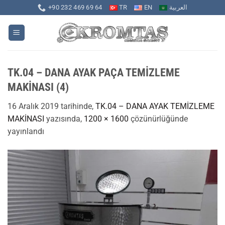
İçeriğe
+90 232 469 69 64
TR
EN
العربية
atla
TK.04 – DANA AYAK PAÇA TEMİZLEME
MAKİNASI (4)
16 Aralık 2019
tarihinde,
TK.04 – DANA AYAK TEMİZLEME
MAKİNASI
yazısında,
1200 × 1600
çözünürlüğünde
yayınlandı