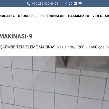
+90 232 469 69 64
NASAYFA
ÜRÜNLER
REFERANSLAR
HAKKIMIZDA
VIDEOLA
MAKİNASI-9
U İŞKEMBE TEMİZLEME MAKİNASI
yazısında,
1200 × 1600
çözünü