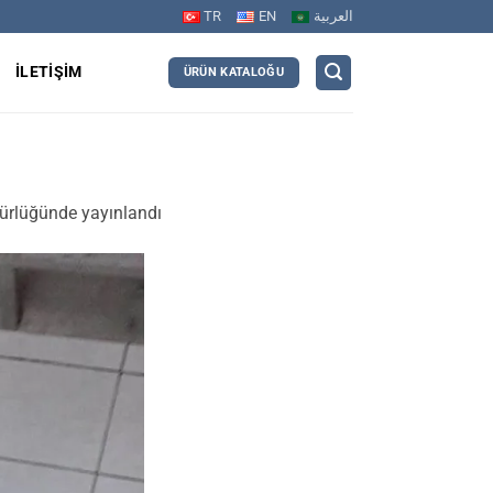
TR
EN
العربية
R
İLETIŞIM
ÜRÜN KATALOĞU
rlüğünde yayınlandı