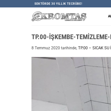
İçeriğe
SEKTÖRDE 30 YILLIK TECRÜBE!
atla
A
TP.00-İŞKEMBE-TEMİZLEME-
8 Temmuz 2020
tarihinde,
TP.00 – SICAK S