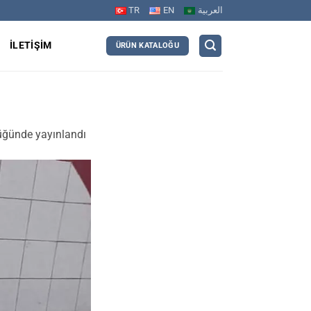
TR
EN
العربية
R
İLETIŞIM
ÜRÜN KATALOĞU
ğünde yayınlandı