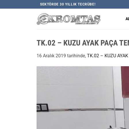
İçeriğe
SEKTÖRDE 30 YILLIK TECRÜBE!
atla
A
TK.02 – KUZU AYAK PAÇA T
16 Aralık 2019
tarihinde,
TK.02 – KUZU AYA