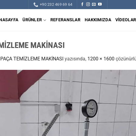
+90 232 469 69 64
NASAYFA
ÜRÜNLER
REFERANSLAR
HAKKIMIZDA
VIDEOLA
EMİZLEME MAKİNASI
K PAÇA TEMİZLEME MAKİNASI
yazısında,
1200 × 1600
çözünürlü