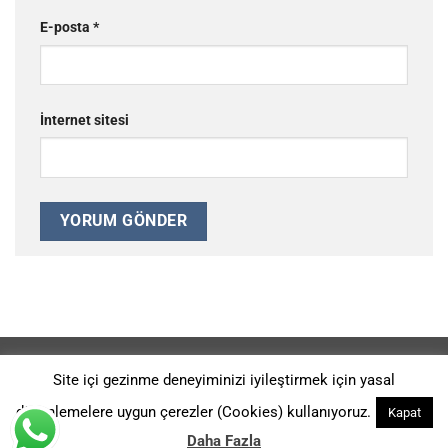
E-posta
*
İnternet sitesi
REFERANSLAR
GIZLILIK POLITIKASI
HAKKIMIZDA
Site içi gezinme deneyiminizi iyileştirmek için yasal
Ürünlerimiz 2014-G-113914 ve 2014-G-126526 Patent Numaraları
düzenlemelere uygun çerezler (Cookies) kullanıyoruz.
Kapat
İle KORUNMAKTADIR. Copyright 2026 ©
Kromtaş Makina Sanayi -
Digital Agency: A Sound Fiction
Daha Fazla