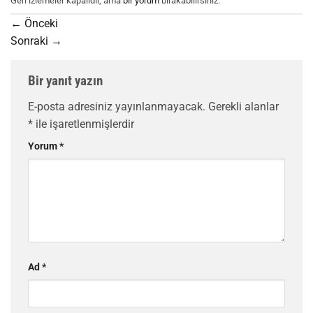
Geri izlemeler kapalıdır, ama
bir yorum
bırakabilirsiniz.
←
Önceki
Sonraki
→
Bir yanıt yazın
E-posta adresiniz yayınlanmayacak.
Gerekli alanlar
*
ile işaretlenmişlerdir
Yorum
*
Ad
*