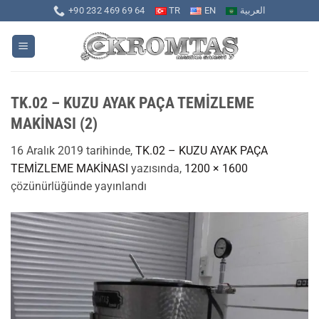
İçeriğe
+90 232 469 69 64
TR
EN
العربية
atla
TK.02 – KUZU AYAK PAÇA TEMİZLEME
MAKİNASI (2)
16 Aralık 2019
tarihinde,
TK.02 – KUZU AYAK PAÇA
TEMİZLEME MAKİNASI
yazısında,
1200 × 1600
çözünürlüğünde yayınlandı