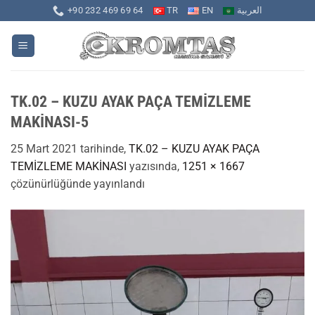
İçeriğe
+90 232 469 69 64
TR
EN
العربية
atla
TK.02 – KUZU AYAK PAÇA TEMİZLEME
MAKİNASI-5
25 Mart 2021
tarihinde,
TK.02 – KUZU AYAK PAÇA
TEMİZLEME MAKİNASI
yazısında,
1251 × 1667
çözünürlüğünde yayınlandı