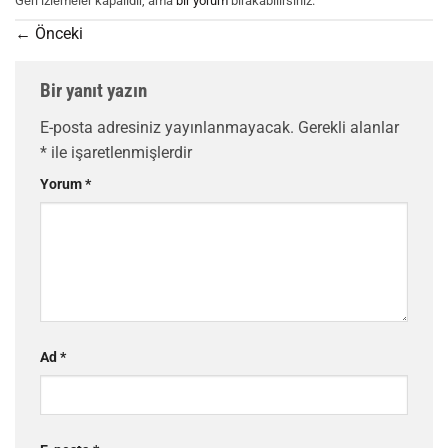
Geri izlemeler kapalıdır, ama
bir yorum
bırakabilirsiniz.
←
Önceki
Bir yanıt yazın
E-posta adresiniz yayınlanmayacak.
Gerekli alanlar
*
ile işaretlenmişlerdir
Yorum
*
Ad
*